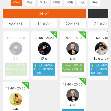
06(木)
07(金)
08(土)
09(日)
10(月)
11(火)
12(水)
8/6 (木)
Aスタジオ
Bスタジオ
Cスタジオ
Aスタジオ
17:20 - 18:20
20:00 - 21:20
17:10 - 18:10
19:50 - 21:10
愛波
愛波
Ami
hayatoraw
小学生／GIRLS HI
🔰 大人（中学生
小学生／LOCKIN
🔰 大人（中学生
PHOP／レベル問
以上）／HIPHOP
G／レベル問わず
以上）／BREAKI
わず
／初級
NG／初級
18:40 - 20:00
18:40 - 20:00
Ami
koto